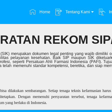
Home
Tentang Kami
In
RATAN REKOM SIP/
rja (SIK) merupakan dokumen legal penting yang wajib dimiliki
silitas pelayanan kesehatan. Baik SIP maupun SIK dikelua
ofesi, seperti Persatuan Ahli Farmasi Indonesia (PAFI). Tuju
 telah memenuhi standar kompetensi, beretika, dan siap memb
isa dilakukan sembarangan. Setiap tenaga teknis kefarmasian harus 
ditetapkan. Dengan memenuhi persyaratan tersebut, tenaga kefarmas
um yang berlaku di Indonesia.